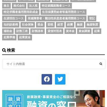
株主
株式会社
法人税
特定就職困難者コース
特定求職者雇用開発助成金
生活保護受給者等雇用開発コース
生涯現役コース
発達障害者・難治性疾患患者雇用開発コース
登記
知的財産権
社会保険
税金
節税
経営
経費
融資
融資制度
補助金
財務三表
財務諸表
貸借対照表
資本金
資金調達
起業
起業準備
起業資金
検索
facebook
twitter