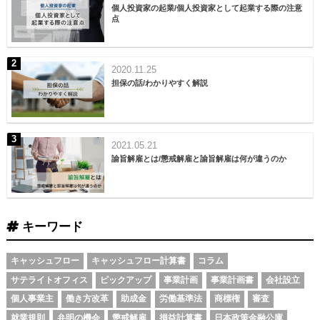
個人投資家の起業/個人投資家として起業する際の注意
点
2020.11.25
担保の話/わかりやすく解説
2021.05.21
諭旨解雇とは/懲戒解雇と諭旨解雇は何が違うのか
キーワード
キャッシュフロー
キャッシュフロー計算書
コラム
サテライトオフィス
ピックアップ
事業計画
事業計画書
会社設立
個人事業主
働き方改革
助成金
労働基準法
商標権
審査
就業規則
弁明の機会
懲戒解雇
損益計算書
日本政策金融公庫