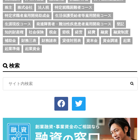
株主
株式会社
法人税
特定就職困難者コース
特定求職者雇用開発助成金
生活保護受給者等雇用開発コース
生涯現役コース
発達障害者・難治性疾患患者雇用開発コース
登記
知的財産権
社会保険
税金
節税
経営
経費
融資
融資制度
補助金
財務三表
財務諸表
貸借対照表
資本金
資金調達
起業
起業準備
起業資金
検索
facebook
twitter