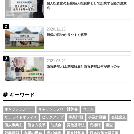
個人投資家の起業/個人投資家として起業する際の注意
点
2020.11.25
担保の話/わかりやすく解説
2021.05.21
諭旨解雇とは/懲戒解雇と諭旨解雇は何が違うのか
キーワード
キャッシュフロー
キャッシュフロー計算書
コラム
サテライトオフィス
ピックアップ
事業計画
事業計画書
会社設立
個人事業主
働き方改革
助成金
労働基準法
商標権
審査
就業規則
弁明の機会
懲戒解雇
損益計算書
日本政策金融公庫