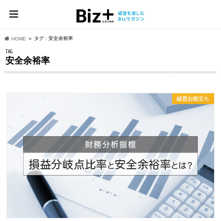
タグ : 安全余裕率
HOME
TAG
安全余裕率
経営お役立ち