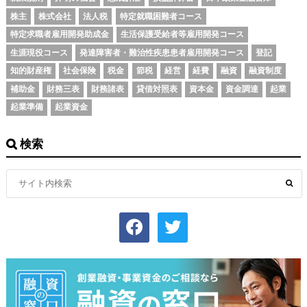
株主
株式会社
法人税
特定就職困難者コース
特定求職者雇用開発助成金
生活保護受給者等雇用開発コース
生涯現役コース
発達障害者・難治性疾患患者雇用開発コース
登記
知的財産権
社会保険
税金
節税
経営
経費
融資
融資制度
補助金
財務三表
財務諸表
貸借対照表
資本金
資金調達
起業
起業準備
起業資金
検索
facebook
twitter