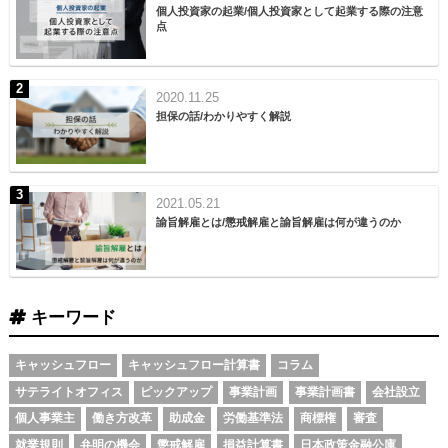
個人投資家の起業/個人投資家として起業する際の注意
点
2020.11.25
担保の話/わかりやすく解説
2021.05.21
諭旨解雇とは/懲戒解雇と諭旨解雇は何が違うのか
キーワード
キャッシュフロー
キャッシュフロー計算書
コラム
サテライトオフィス
ピックアップ
事業計画
事業計画書
会社設立
個人事業主
働き方改革
助成金
労働基準法
商標権
審査
就業規則
弁明の機会
懲戒解雇
損益計算書
日本政策金融公庫