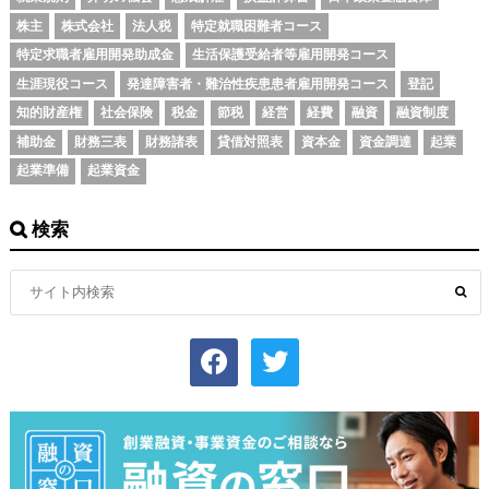
株主
株式会社
法人税
特定就職困難者コース
特定求職者雇用開発助成金
生活保護受給者等雇用開発コース
生涯現役コース
発達障害者・難治性疾患患者雇用開発コース
登記
知的財産権
社会保険
税金
節税
経営
経費
融資
融資制度
補助金
財務三表
財務諸表
貸借対照表
資本金
資金調達
起業
起業準備
起業資金
検索
facebook
twitter