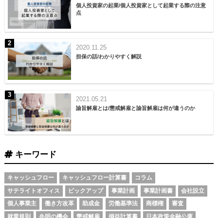
個人投資家の起業/個人投資家として起業する際の注意
点
2020.11.25
担保の話/わかりやすく解説
2021.05.21
諭旨解雇とは/懲戒解雇と諭旨解雇は何が違うのか
キーワード
キャッシュフロー
キャッシュフロー計算書
コラム
サテライトオフィス
ピックアップ
事業計画
事業計画書
会社設立
個人事業主
働き方改革
助成金
労働基準法
商標権
審査
就業規則
弁明の機会
懲戒解雇
損益計算書
日本政策金融公庫