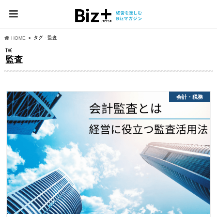
タグ : 監査
HOME
TAG
監査
会計・税務