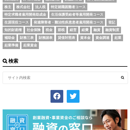
株主
株式会社
法人税
特定就職困難者コース
特定求職者雇用開発助成金
生活保護受給者等雇用開発コース
生涯現役コース
発達障害者・難治性疾患患者雇用開発コース
登記
知的財産権
社会保険
税金
節税
経営
経費
融資
融資制度
補助金
財務三表
財務諸表
貸借対照表
資本金
資金調達
起業
起業準備
起業資金
検索
facebook
twitter