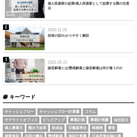
個人投資家の起業/個人投資家として起業する際の注意
点
2020.11.25
担保の話/わかりやすく解説
2021.05.21
諭旨解雇とは/懲戒解雇と諭旨解雇は何が違うのか
キーワード
キャッシュフロー
キャッシュフロー計算書
コラム
サテライトオフィス
ピックアップ
事業計画
事業計画書
会社設立
個人事業主
働き方改革
助成金
労働基準法
商標権
審査
就業規則
弁明の機会
懲戒解雇
損益計算書
日本政策金融公庫