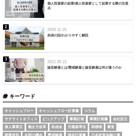
個人投資家の起業/個人投資家として起業する際の注意
点
2020.11.25
担保の話/わかりやすく解説
2021.05.21
諭旨解雇とは/懲戒解雇と諭旨解雇は何が違うのか
キーワード
キャッシュフロー
キャッシュフロー計算書
コラム
サテライトオフィス
ピックアップ
事業計画
事業計画書
会社設立
個人事業主
働き方改革
助成金
労働基準法
商標権
審査
就業規則
弁明の機会
懲戒解雇
損益計算書
日本政策金融公庫