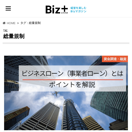
タグ : 総量規制
HOME
TAG
総量規制
資⾦調達・融資