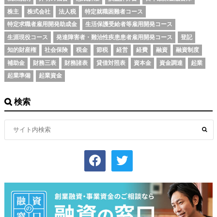
株主
株式会社
法人税
特定就職困難者コース
特定求職者雇用開発助成金
生活保護受給者等雇用開発コース
生涯現役コース
発達障害者・難治性疾患患者雇用開発コース
登記
知的財産権
社会保険
税金
節税
経営
経費
融資
融資制度
補助金
財務三表
財務諸表
貸借対照表
資本金
資金調達
起業
起業準備
起業資金
検索
facebook
twitter