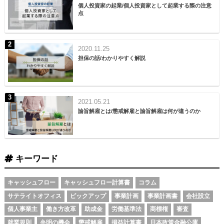
個人投資家の起業/個人投資家として起業する際の注意
点
2020.11.25
担保の話/わかりやすく解説
2021.05.21
諭旨解雇とは/懲戒解雇と諭旨解雇は何が違うのか
キーワード
キャッシュフロー
キャッシュフロー計算書
コラム
サテライトオフィス
ピックアップ
事業計画
事業計画書
会社設立
個人事業主
働き方改革
助成金
労働基準法
商標権
審査
就業規則
弁明の機会
懲戒解雇
損益計算書
日本政策金融公庫