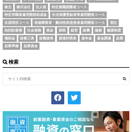
株主
株式会社
法人税
特定就職困難者コース
特定求職者雇用開発助成金
生活保護受給者等雇用開発コース
生涯現役コース
発達障害者・難治性疾患患者雇用開発コース
登記
知的財産権
社会保険
税金
節税
経営
経費
融資
融資制度
補助金
財務三表
財務諸表
貸借対照表
資本金
資金調達
起業
起業準備
起業資金
検索
facebook
twitter