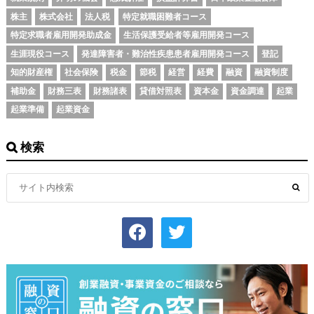
株主
株式会社
法人税
特定就職困難者コース
特定求職者雇用開発助成金
生活保護受給者等雇用開発コース
生涯現役コース
発達障害者・難治性疾患患者雇用開発コース
登記
知的財産権
社会保険
税金
節税
経営
経費
融資
融資制度
補助金
財務三表
財務諸表
貸借対照表
資本金
資金調達
起業
起業準備
起業資金
検索
facebook
twitter