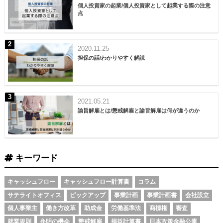
個人投資家の起業/個人投資家として起業する際の注意
点
2020.11.25
担保の話/わかりやすく解説
2021.05.21
諭旨解雇とは/懲戒解雇と諭旨解雇は何が違うのか
キーワード
キャッシュフロー
キャッシュフロー計算書
コラム
サテライトオフィス
ピックアップ
事業計画
事業計画書
会社設立
個人事業主
働き方改革
助成金
労働基準法
商標権
審査
就業規則
弁明の機会
懲戒解雇
損益計算書
日本政策金融公庫