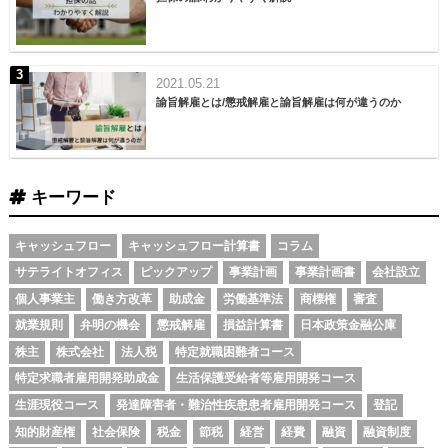
2021.05.21
諭旨解雇とは/懲戒解雇と諭旨解雇は何が違うのか
キーワード
キャッシュフロー
キャッシュフロー計算書
コラム
サテライトオフィス
ピックアップ
事業計画
事業計画書
会社設立
個人事業主
働き方改革
助成金
労働基準法
商標権
審査
就業規則
弁明の機会
懲戒解雇
損益計算書
日本政策金融公庫
株主
株式会社
法人税
特定就職困難者コース
特定求職者雇用開発助成金
生活保護受給者等雇用開発コース
生涯現役コース
発達障害者・難治性疾患患者雇用開発コース
登記
知的財産権
社会保険
税金
節税
経営
経費
融資
融資制度