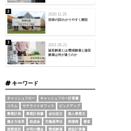
2020.11.25
担保の話/わかりやすく解説
2021.05.21
諭旨解雇とは/懲戒解雇と諭旨
解雇は何が違うのか
キーワード
キャッシュフロー
キャッシュフロー計算書
コラム
サテライトオフィス
ピックアップ
事業計画
事業計画書
会社設立
個人事業主
働き方改革
助成金
労働基準法
商標権
審査
就業規則
弁明の機会
懲戒解雇
損益計算書