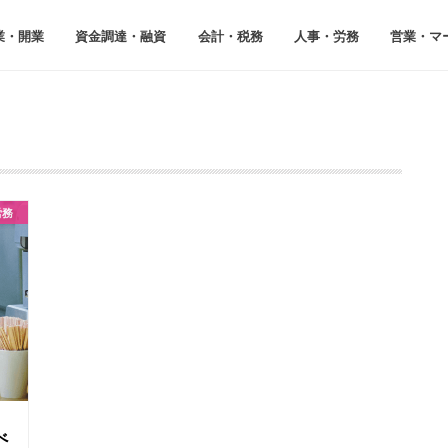
業・開業
資⾦調達・融資
会計・税務
⼈事・労務
営業・マ
労務
べ