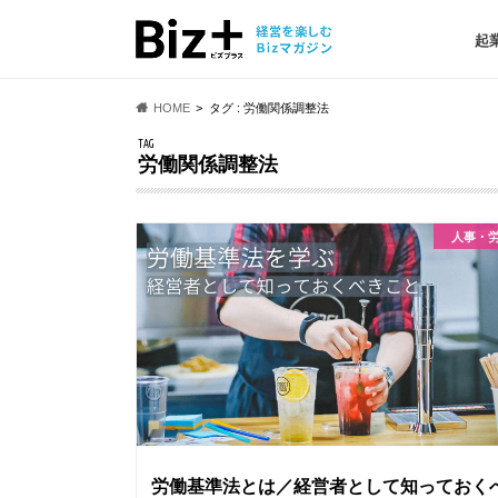
起
HOME
タグ : 労働関係調整法
TAG
労働関係調整法
⼈事・
労働基準法とは／経営者として知っておく