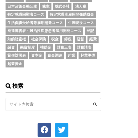
日本政策金融公庫
株主
株式会社
法人税
特定就職困難者コース
特定求職者雇用開発助成金
生活保護受給者等雇用開発コース
生涯現役コース
発達障害者・難治性疾患患者雇用開発コース
登記
知的財産権
社会保険
税金
節税
経営
経費
融資
融資制度
補助金
財務三表
財務諸表
貸借対照表
資本金
資金調達
起業
起業準備
起業資金
検索
facebook
twitter