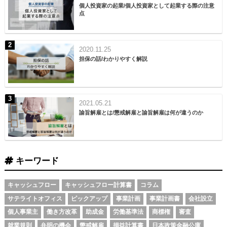
個人投資家の起業/個人投資家として起業する際の注意
点
2020.11.25
担保の話/わかりやすく解説
2021.05.21
諭旨解雇とは/懲戒解雇と諭旨解雇は何が違うのか
キーワード
キャッシュフロー
キャッシュフロー計算書
コラム
サテライトオフィス
ピックアップ
事業計画
事業計画書
会社設立
個人事業主
働き方改革
助成金
労働基準法
商標権
審査
就業規則
弁明の機会
懲戒解雇
損益計算書
日本政策金融公庫