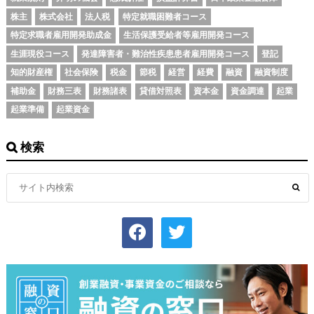
株主
株式会社
法人税
特定就職困難者コース
特定求職者雇用開発助成金
生活保護受給者等雇用開発コース
生涯現役コース
発達障害者・難治性疾患患者雇用開発コース
登記
知的財産権
社会保険
税金
節税
経営
経費
融資
融資制度
補助金
財務三表
財務諸表
貸借対照表
資本金
資金調達
起業
起業準備
起業資金
検索
facebook
twitter