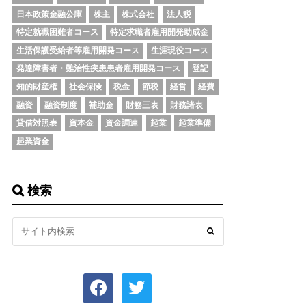
日本政策金融公庫
株主
株式会社
法人税
特定就職困難者コース
特定求職者雇用開発助成金
生活保護受給者等雇用開発コース
生涯現役コース
発達障害者・難治性疾患患者雇用開発コース
登記
知的財産権
社会保険
税金
節税
経営
経費
融資
融資制度
補助金
財務三表
財務諸表
貸借対照表
資本金
資金調達
起業
起業準備
起業資金
検索
facebook
twitter