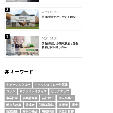
2020.11.25
担保の話/わかりやすく解説
2021.05.21
諭旨解雇とは/懲戒解雇と諭旨
解雇は何が違うのか
キーワード
キャッシュフロー
キャッシュフロー計算書
コラム
サテライトオフィス
ピックアップ
事業計画
事業計画書
会社設立
個人事業主
働き方改革
助成金
労働基準法
商標権
審査
就業規則
弁明の機会
懲戒解雇
損益計算書