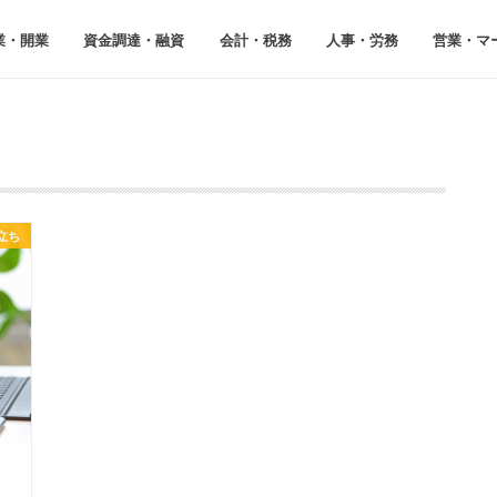
業・開業
資⾦調達・融資
会計・税務
⼈事・労務
営業・マ
立ち