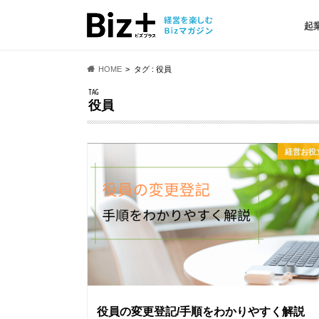
起
HOME
タグ : 役員
TAG
役員
経営お役
役員の変更登記/手順をわかりやすく解説