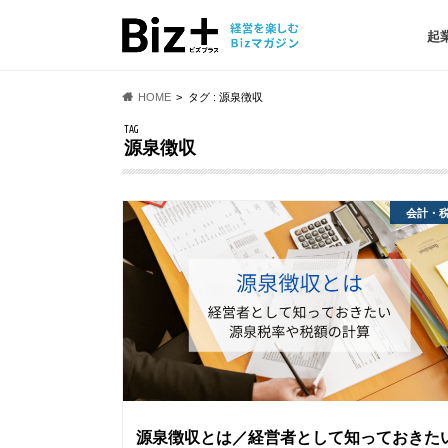
起
HOME
タグ : 源泉徴収
TAG
源泉徴収
会計・
源泉徴収とは／経営者として知っておきた