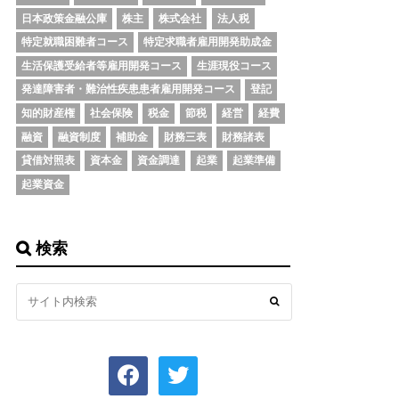
日本政策金融公庫
株主
株式会社
法人税
特定就職困難者コース
特定求職者雇用開発助成金
生活保護受給者等雇用開発コース
生涯現役コース
発達障害者・難治性疾患患者雇用開発コース
登記
知的財産権
社会保険
税金
節税
経営
経費
融資
融資制度
補助金
財務三表
財務諸表
貸借対照表
資本金
資金調達
起業
起業準備
起業資金
検索
facebook
twitter