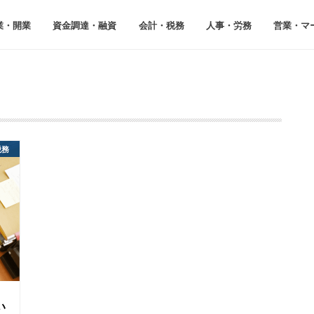
業・開業
資⾦調達・融資
会計・税務
⼈事・労務
営業・マ
税務
い