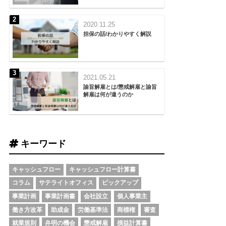
2020.11.25
担保の話/わかりやすく解説
2021.05.21
諭旨解雇とは/懲戒解雇と諭旨
解雇は何が違うのか
キーワード
キャッシュフロー
キャッシュフロー計算書
コラム
サテライトオフィス
ピックアップ
事業計画
事業計画書
会社設立
個人事業主
働き方改革
助成金
労働基準法
商標権
審査
就業規則
弁明の機会
懲戒解雇
損益計算書