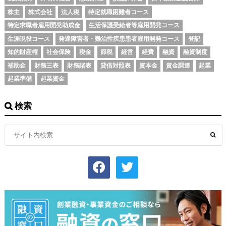
株主
株式会社
法人税
特定就職困難者コース
特定求職者雇用開発助成金
生活保護受給者等雇用開発コース
生涯現役コース
発達障害者・難治性疾患患者雇用開発コース
登記
知的財産権
社会保険
税金
節税
経営
経費
融資
融資制度
補助金
財務三表
財務諸表
貸借対照表
資本金
資金調達
起業
起業準備
起業資金
検索
facebook
twitter