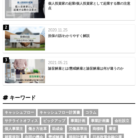
個人投資家の起業/個人投資家として起業する際の注意
点
2020.11.25
担保の話/わかりやすく解説
2021.05.21
諭旨解雇とは/懲戒解雇と諭旨解雇は何が違うのか
キーワード
キャッシュフロー
キャッシュフロー計算書
コラム
サテライトオフィス
ピックアップ
事業計画
事業計画書
会社設立
個人事業主
働き方改革
助成金
労働基準法
商標権
審査
就業規則
弁明の機会
懲戒解雇
損益計算書
日本政策金融公庫