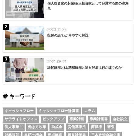
個人投資家の起業/個人投資家として起業する際の注意
点
2020.11.25
担保の話/わかりやすく解説
2021.05.21
諭旨解雇とは/懲戒解雇と諭旨解雇は何が違うのか
キーワード
キャッシュフロー
キャッシュフロー計算書
コラム
サテライトオフィス
ピックアップ
事業計画
事業計画書
会社設立
個人事業主
働き方改革
助成金
労働基準法
商標権
審査
就業規則
弁明の機会
懲戒解雇
損益計算書
日本政策金融公庫