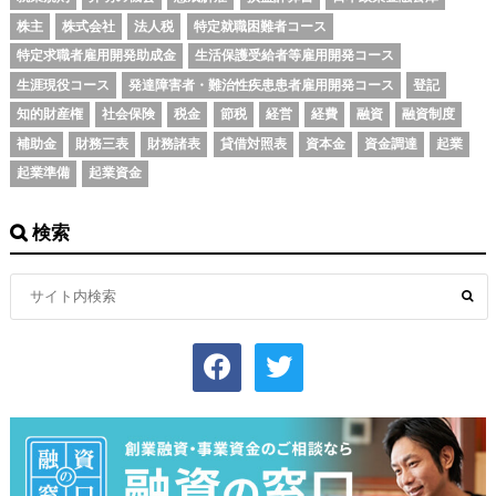
株主
株式会社
法人税
特定就職困難者コース
特定求職者雇用開発助成金
生活保護受給者等雇用開発コース
生涯現役コース
発達障害者・難治性疾患患者雇用開発コース
登記
知的財産権
社会保険
税金
節税
経営
経費
融資
融資制度
補助金
財務三表
財務諸表
貸借対照表
資本金
資金調達
起業
起業準備
起業資金
検索
facebook
twitter