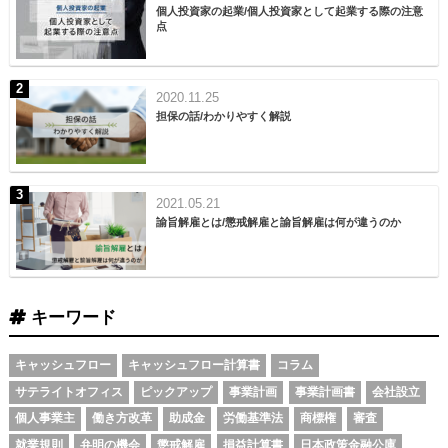
個人投資家の起業/個人投資家として起業する際の注意
点
2020.11.25
担保の話/わかりやすく解説
2021.05.21
諭旨解雇とは/懲戒解雇と諭旨解雇は何が違うのか
キーワード
キャッシュフロー
キャッシュフロー計算書
コラム
サテライトオフィス
ピックアップ
事業計画
事業計画書
会社設立
個人事業主
働き方改革
助成金
労働基準法
商標権
審査
就業規則
弁明の機会
懲戒解雇
損益計算書
日本政策金融公庫