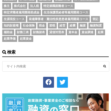
株主
株式会社
法人税
特定就職困難者コース
特定求職者雇用開発助成金
生活保護受給者等雇用開発コース
生涯現役コース
発達障害者・難治性疾患患者雇用開発コース
登記
知的財産権
社会保険
税金
節税
経営
経費
融資
融資制度
補助金
財務三表
財務諸表
貸借対照表
資本金
資金調達
起業
起業準備
起業資金
検索
facebook
twitter