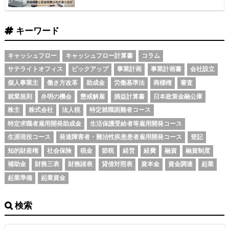
キーワード
キャッシュフロー
キャッシュフロー計算書
コラム
サテライトオフィス
ピックアップ
事業計画
事業計画書
会社設立
個人事業主
働き方改革
助成金
労働基準法
商標権
審査
就業規則
弁明の機会
懲戒解雇
損益計算書
日本政策金融公庫
株主
株式会社
法人税
特定就職困難者コース
特定求職者雇用開発助成金
生活保護受給者等雇用開発コース
生涯現役コース
発達障害者・難治性疾患患者雇用開発コース
登記
知的財産権
社会保険
税金
節税
経営
経費
融資
融資制度
補助金
財務三表
財務諸表
貸借対照表
資本金
資金調達
起業
起業準備
起業資金
検索