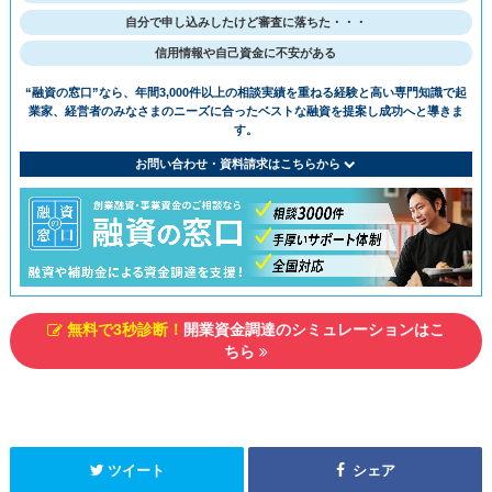
⾃分で申し込みしたけど審査に落ちた・・・
信用情報や自己資金に不安がある
“融資の窓⼝”なら、年間3,000件以上の相談実績を重ねる経験と⾼い専⾨知識で
起
業家、経営者のみなさまのニーズに合ったベストな融資を提案し成功へと導きま
す。
お問い合わせ・資料請求はこちらから
無料で3秒診断！
開業資金調達のシミュレーションはこ
ちら
ツイート
シェア