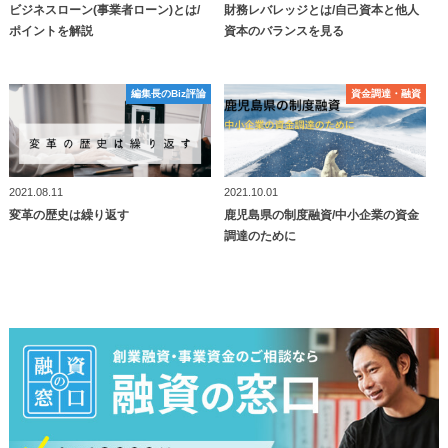
ビジネスローン(事業者ローン)とは/
財務レバレッジとは/自己資本と他人
ポイントを解説
資本のバランスを見る
編集長のBiz評論
編集長のBiz評論
資⾦調達・融資
資⾦調達・融資
2021.08.11
2021.10.01
変革の歴史は繰り返す
鹿児島県の制度融資/中小企業の資金
調達のために