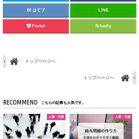
はてブ
Pocket
feedly
トップページへ
トップページへ
RECOMMEND
こちらの記事も人気です。
⼈事・労務
⼈事・労務
⼈事・労務
⼈事・労務