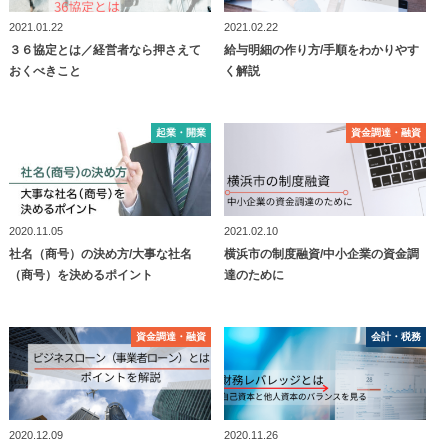
2021.01.22
2021.02.22
３６協定とは／経営者なら押さえて
給与明細の作り方/手順をわかりやす
おくべきこと
く解説
起業・開業
起業・開業
資⾦調達・融資
資⾦調達・融資
2020.11.05
2021.02.10
社名（商号）の決め方/大事な社名
横浜市の制度融資/中小企業の資金調
（商号）を決めるポイント
達のために
資⾦調達・融資
資⾦調達・融資
会計・税務
会計・税務
2020.12.09
2020.11.26