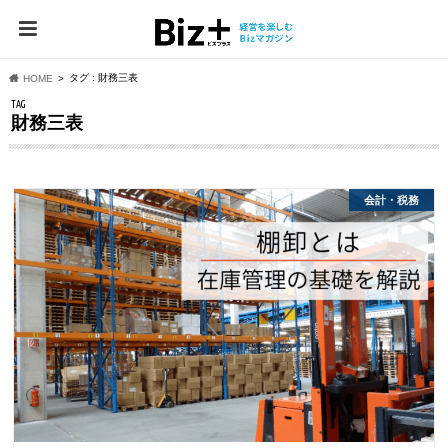
タグ : 財務三表
HOME
TAG
財務三表
会計・税務