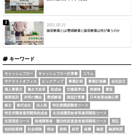
2021.05.21
諭旨解雇とは/懲戒解雇と諭旨解雇は何が違うのか
キーワード
キャッシュフロー
キャッシュフロー計算書
コラム
サテライトオフィス
ピックアップ
事業計画
事業計画書
会社設立
個人事業主
働き方改革
助成金
労働基準法
商標権
審査
就業規則
弁明の機会
懲戒解雇
損益計算書
日本政策金融公庫
株主
株式会社
法人税
特定就職困難者コース
特定求職者雇用開発助成金
生活保護受給者等雇用開発コース
生涯現役コース
発達障害者・難治性疾患患者雇用開発コース
登記
知的財産権
社会保険
税金
節税
経営
経費
融資
融資制度