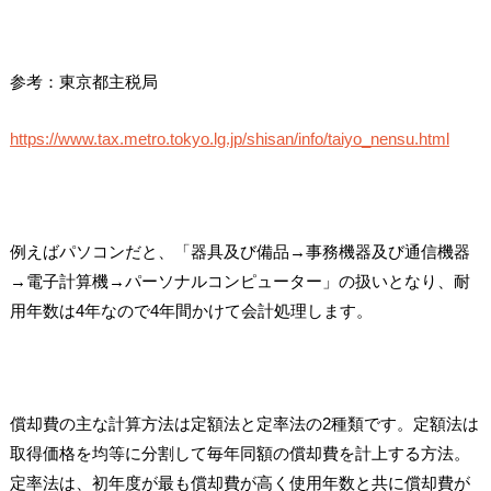
参考：東京都主税局
https://www.tax.metro.tokyo.lg.jp/shisan/info/taiyo_nensu.html
例えばパソコンだと、「器具及び備品→事務機器及び通信機器
→電子計算機→パーソナルコンピューター」の扱いとなり、耐
用年数は4年なので4年間かけて会計処理します。
償却費の主な計算方法は定額法と定率法の2種類です。定額法は
取得価格を均等に分割して毎年同額の償却費を計上する方法。
定率法は、初年度が最も償却費が高く使用年数と共に償却費が