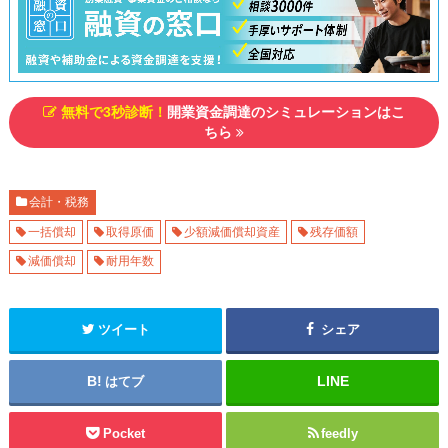
無料で3秒診断！
開業資金調達のシミュレーションはこ
ちら
会計・税務
一括償却
取得原価
少額減価償却資産
残存価額
減価償却
耐用年数
ツイート
シェア
はてブ
Pocket
feedly