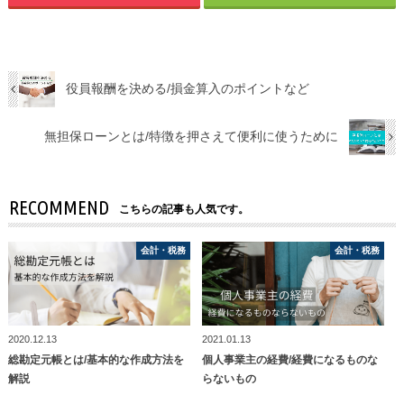
役員報酬を決める/損金算入のポイントなど
無担保ローンとは/特徴を押さえて便利に使うために
RECOMMEND
こちらの記事も人気です。
会計・税務
会計・税務
会計・税務
会計・税務
2020.12.13
2021.01.13
総勘定元帳とは/基本的な作成方法を
個人事業主の経費/経費になるものな
解説
らないもの