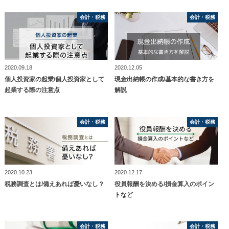
会計・税務
会計・税務
会計・税務
会計・税務
2020.09.18
2020.12.05
個人投資家の起業/個人投資家として
現金出納帳の作成/基本的な書き方を
起業する際の注意点
解説
会計・税務
会計・税務
会計・税務
会計・税務
2020.10.23
2020.12.17
税務調査とは/備えあれば憂いなし？
役員報酬を決める/損金算入のポイン
トなど
会計・税務
会計・税務
会計・税務
会計・税務