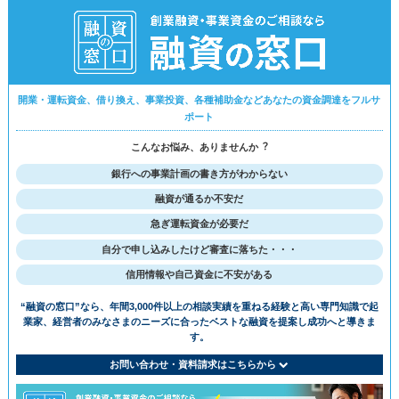
開業・運転資金、借り換え、事業投資、各種補助金などあなたの資金調達をフルサ
ポート
こんなお悩み、ありませんか︖
銀行への事業計画の書き方がわからない
融資が通るか不安だ
急ぎ運転資金が必要だ
⾃分で申し込みしたけど審査に落ちた・・・
信用情報や自己資金に不安がある
“融資の窓⼝”なら、年間3,000件以上の相談実績を重ねる経験と⾼い専⾨知識で
起
業家、経営者のみなさまのニーズに合ったベストな融資を提案し成功へと導きま
す。
お問い合わせ・資料請求はこちらから