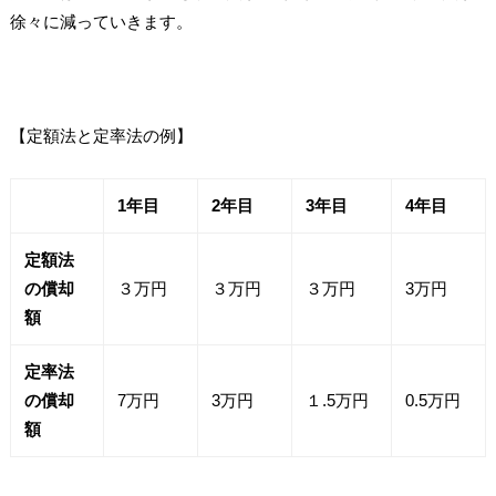
徐々に減っていきます。
【定額法と定率法の例】
1
年目
2
年目
3
年目
4
年目
定額法
の償却
３万円
３万円
３万円
3万円
額
定率法
の償却
7万円
3万円
１.5万円
0.5万円
額