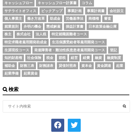
キャッシュフロー
キャッシュフロー計算書
コラム
サテライトオフィス
ピックアップ
事業計画
事業計画書
会社設立
個人事業主
働き方改革
助成金
労働基準法
商標権
審査
就業規則
弁明の機会
懲戒解雇
損益計算書
日本政策金融公庫
株主
株式会社
法人税
特定就職困難者コース
特定求職者雇用開発助成金
生活保護受給者等雇用開発コース
生涯現役コース
発達障害者・難治性疾患患者雇用開発コース
登記
知的財産権
社会保険
税金
節税
経営
経費
融資
融資制度
補助金
財務三表
財務諸表
貸借対照表
資本金
資金調達
起業
起業準備
起業資金
検索
facebook
twitter