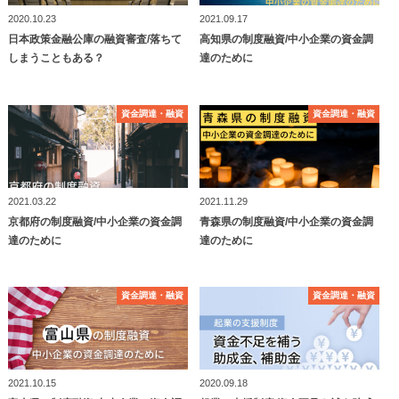
2020.10.23
2021.09.17
日本政策金融公庫の融資審査/落ちて
高知県の制度融資/中小企業の資金調
しまうこともある？
達のために
資⾦調達・融資
資⾦調達・融資
資⾦調達・融資
資⾦調達・融資
2021.03.22
2021.11.29
京都府の制度融資/中小企業の資金調
青森県の制度融資/中小企業の資金調
達のために
達のために
資⾦調達・融資
資⾦調達・融資
資⾦調達・融資
資⾦調達・融資
2021.10.15
2020.09.18