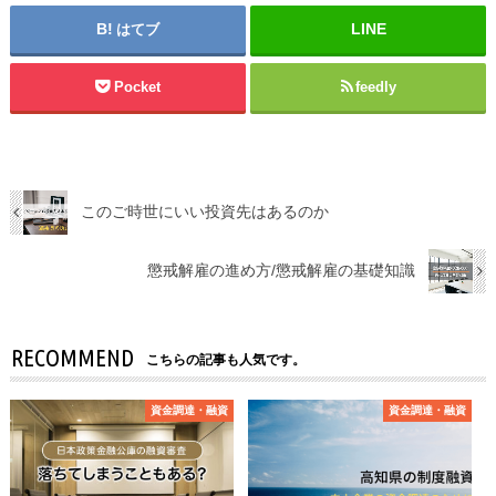
はてブ
Pocket
feedly
このご時世にいい投資先はあるのか
懲戒解雇の進め方/懲戒解雇の基礎知識
RECOMMEND
こちらの記事も人気です。
資⾦調達・融資
資⾦調達・融資
資⾦調達・融資
資⾦調達・融資