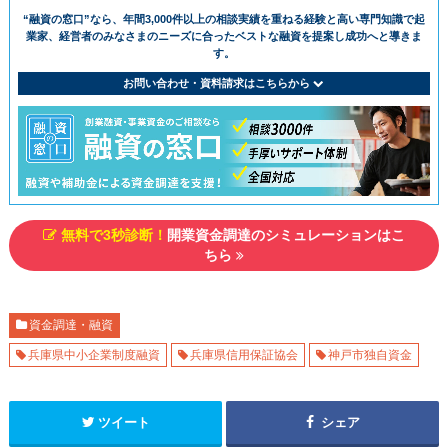
“融資の窓⼝”なら、年間3,000件以上の相談実績を重ねる経験と⾼い専⾨知識で
起
業家、経営者のみなさまのニーズに合ったベストな融資を提案し成功へと導きま
す。
お問い合わせ・資料請求はこちらから
無料で3秒診断！
開業資金調達のシミュレーションはこ
ちら
資⾦調達・融資
兵庫県中小企業制度融資
兵庫県信用保証協会
神戸市独自資金
ツイート
シェア