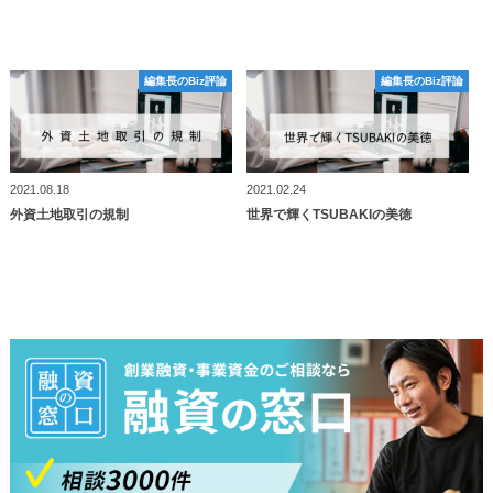
編集長のBiz評論
編集長のBiz評論
編集長のBiz評論
編集長のBiz評論
2021.08.18
2021.02.24
外資土地取引の規制
世界で輝くTSUBAKIの美徳