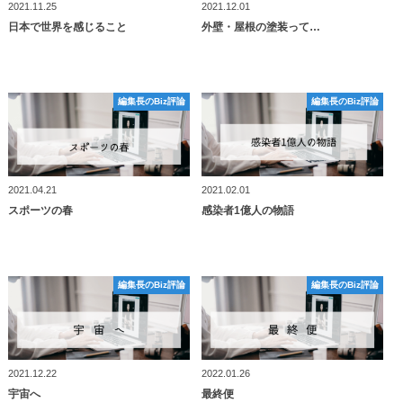
2021.11.25
2021.12.01
日本で世界を感じること
外壁・屋根の塗装って…
編集長のBiz評論
編集長のBiz評論
編集長のBiz評論
編集長のBiz評論
2021.04.21
2021.02.01
スポーツの春
感染者1億人の物語
編集長のBiz評論
編集長のBiz評論
編集長のBiz評論
編集長のBiz評論
2021.12.22
2022.01.26
宇宙へ
最終便