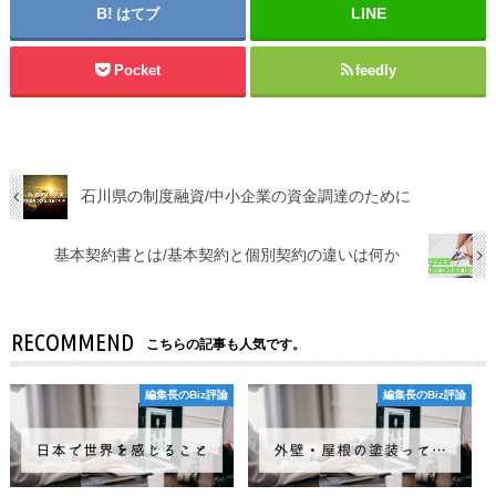
はてブ
Pocket
feedly
石川県の制度融資/中小企業の資金調達のために
基本契約書とは/基本契約と個別契約の違いは何か
RECOMMEND
こちらの記事も人気です。
編集長のBiz評論
編集長のBiz評論
編集長のBiz評論
編集長のBiz評論