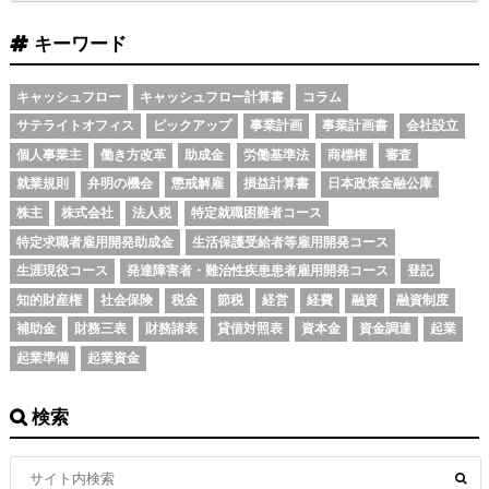
キーワード
キャッシュフロー
キャッシュフロー計算書
コラム
サテライトオフィス
ピックアップ
事業計画
事業計画書
会社設立
個人事業主
働き方改革
助成金
労働基準法
商標権
審査
就業規則
弁明の機会
懲戒解雇
損益計算書
日本政策金融公庫
株主
株式会社
法人税
特定就職困難者コース
特定求職者雇用開発助成金
生活保護受給者等雇用開発コース
生涯現役コース
発達障害者・難治性疾患患者雇用開発コース
登記
知的財産権
社会保険
税金
節税
経営
経費
融資
融資制度
補助金
財務三表
財務諸表
貸借対照表
資本金
資金調達
起業
起業準備
起業資金
検索