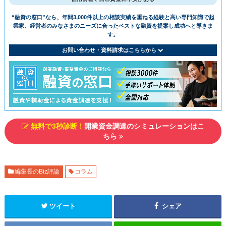
“融資の窓⼝”なら、年間3,000件以上の相談実績を重ねる経験と⾼い専⾨知識で
起
業家、経営者のみなさまのニーズに合ったベストな融資を提案し成功へと導きま
す。
お問い合わせ・資料請求はこちらから
無料で3秒診断！
開業資金調達のシミュレーションはこ
ちら
編集長のBiz評論
コラム
ツイート
シェア