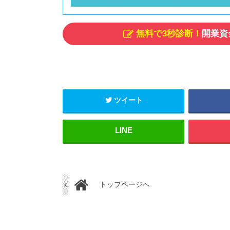
無料で3秒診断！
開業資
ツイート
トップページへ