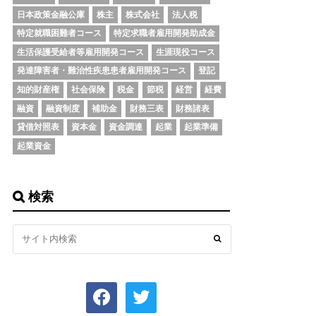
日本政策金融公庫
株主
株式会社
法人税
特定就職困難者コース
特定求職者雇用開発助成金
生活保護受給者等雇用開発コース
生涯現役コース
発達障害者・難治性疾患患者雇用開発コース
登記
知的財産権
社会保険
税金
節税
経営
経費
融資
融資制度
補助金
財務三表
財務諸表
貸借対照表
資本金
資金調達
起業
起業準備
起業資金
検索
facebook
twitter