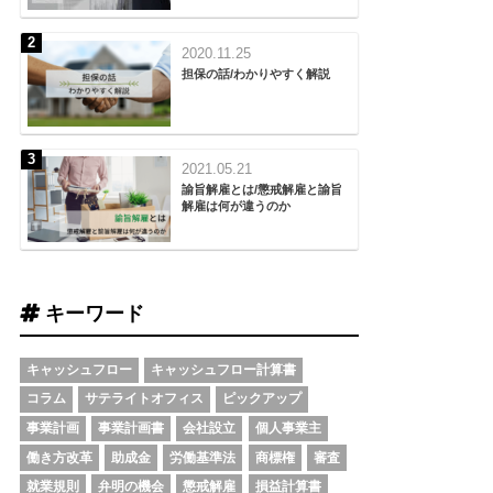
2020.11.25
担保の話/わかりやすく解説
2021.05.21
諭旨解雇とは/懲戒解雇と諭旨
解雇は何が違うのか
キーワード
キャッシュフロー
キャッシュフロー計算書
コラム
サテライトオフィス
ピックアップ
事業計画
事業計画書
会社設立
個人事業主
働き方改革
助成金
労働基準法
商標権
審査
就業規則
弁明の機会
懲戒解雇
損益計算書