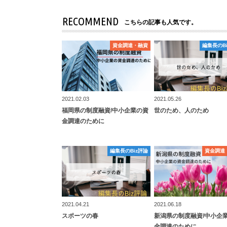
RECOMMEND
こちらの記事も人気です。
資⾦調達・融資
資⾦調達・融資
編集長のB
編集長のB
2021.02.03
2021.05.26
福岡県の制度融資/中小企業の資
世のため、人のため
金調達のために
編集長のBiz評論
編集長のBiz評論
資⾦調達
資⾦調達
2021.04.21
2021.06.18
スポーツの春
新潟県の制度融資/中小企
金調達のために