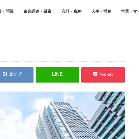
業・開業
資⾦調達・融資
会計・税務
⼈事・労務
営業・マ
はてブ
Pocket