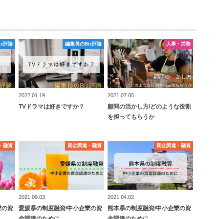
iz評論
iz評論
編集長のBiz評論
編集長のBiz評論
⼈事・労務
⼈事・労務
2022.01.19
2021.07.05
TVドラマは好きですか？
顧問の活かし方/どのような役割
を担ってもらうか
・融資
・融資
資⾦調達・融資
資⾦調達・融資
資⾦調達・融資
資⾦調達・融資
2021.09.03
2021.04.02
業の資
愛媛県の制度融資/中小企業の資
熊本県の制度融資/中小企業の資
金調達のために
金調達のために