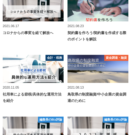
2021.06.17
2021.08.23
コロナからの事変を経て解放へ
契約書を作ろう/契約書を作成する際
のポイントを解説
会計・税務
会計・税務
資⾦調達・融資
資⾦調達・融資
2020.11.05
2021.08.13
社用車による節税/具体的な運用方法
鳥取県の制度融資/中小企業の資金調
を紹介
達のために
編集長のBiz評論
編集長のBiz評論
編集長のBiz評論
編集長のBiz評論