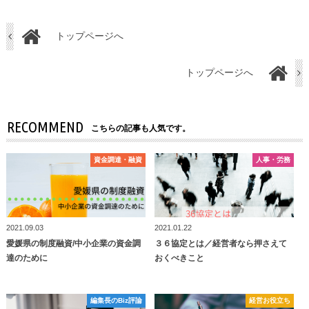
トップページへ
トップページへ
RECOMMEND
こちらの記事も人気です。
資⾦調達・融資
資⾦調達・融資
⼈事・労務
⼈事・労務
2021.09.03
2021.01.22
愛媛県の制度融資/中小企業の資金調
３６協定とは／経営者なら押さえて
達のために
おくべきこと
編集長のBiz評論
編集長のBiz評論
経営お役立ち
経営お役立ち