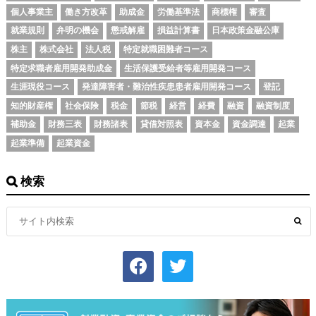
個人事業主
働き方改革
助成金
労働基準法
商標権
審査
就業規則
弁明の機会
懲戒解雇
損益計算書
日本政策金融公庫
株主
株式会社
法人税
特定就職困難者コース
特定求職者雇用開発助成金
生活保護受給者等雇用開発コース
生涯現役コース
発達障害者・難治性疾患患者雇用開発コース
登記
知的財産権
社会保険
税金
節税
経営
経費
融資
融資制度
補助金
財務三表
財務諸表
貸借対照表
資本金
資金調達
起業
起業準備
起業資金
検索
facebook
twitter