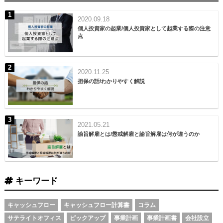
2020.09.18
個人投資家の起業/個人投資家として起業する際の注意
点
2020.11.25
担保の話/わかりやすく解説
2021.05.21
諭旨解雇とは/懲戒解雇と諭旨解雇は何が違うのか
キーワード
キャッシュフロー
キャッシュフロー計算書
コラム
サテライトオフィス
ピックアップ
事業計画
事業計画書
会社設立