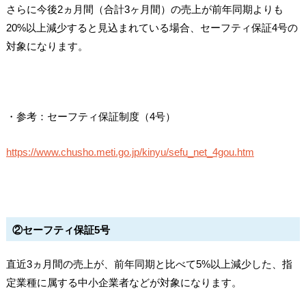
さらに今後2ヵ月間（合計3ヶ月間）の売上が前年同期よりも
20%以上減少すると見込まれている場合、セーフティ保証4号の
対象になります。
・参考：セーフティ保証制度（4号）
https://www.chusho.meti.go.jp/kinyu/sefu_net_4gou.htm
②セーフティ保証5号
直近3ヵ月間の売上が、前年同期と比べて5%以上減少した、指
定業種に属する中小企業者などが対象になります。