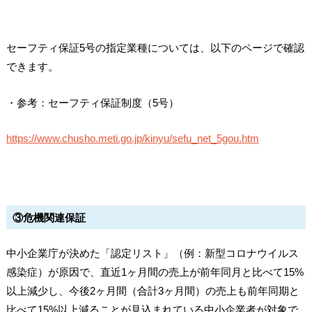
セーフティ保証5号の指定業種については、以下のページで確認
できます。
・参考：セーフティ保証制度（5号）
https://www.chusho.meti.go.jp/kinyu/sefu_net_5gou.htm
③危機関連保証
中小企業庁が決めた「認定リスト」（例：新型コロナウイルス
感染症）が原因で、直近1ヶ月間の売上が前年同月と比べて15%
以上減少し、今後2ヶ月間（合計3ヶ月間）の売上も前年同期と
比べて15%以上減ることが見込まれている中小企業者が対象で