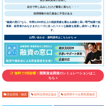
急ぎ運転資金が必要だ
⾃分で申し込みしたけど審査に落ちた・・・
信用情報や自己資金に不安がある
“融資の窓⼝”なら、年間3,000件以上の相談実績を重ねる経験と⾼い専⾨知識で
起
業家、経営者のみなさまのニーズに合ったベストな融資を提案し成功へと導きま
す。
お問い合わせ・資料請求はこちらから
無料で3秒診断！
開業資金調達のシミュレーションはこ
ちら
資⾦調達・融資
福岡信用保証協会
福岡県中小企業制度融資