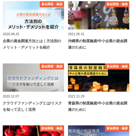
資⾦調達・融資
資⾦調達・融資
資⾦調達・融資
資⾦調達・融資
2020.08.25
2021.05.31
企業の資金調達方法とは｜方法別の
沖縄県の制度融資/中小企業の資金調
メリット・デメリットを紹介
達のために
資⾦調達・融資
資⾦調達・融資
資⾦調達・融資
資⾦調達・融資
2020.12.07
2021.11.29
クラウドファンディングとは/リスク
青森県の制度融資/中小企業の資金調
を知って正しく活用
達のために
資⾦調達・融資
資⾦調達・融資
資⾦調達・融資
資⾦調達・融資