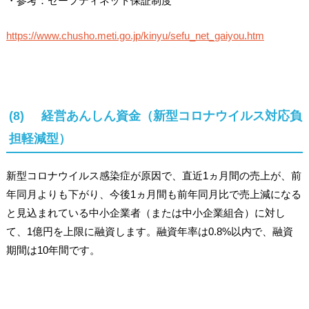
・参考：セーフティネット保証制度
https://www.chusho.meti.go.jp/kinyu/sefu_net_gaiyou.htm
(8) 経営あんしん資金（新型コロナウイルス対応負
担軽減型）
新型コロナウイルス感染症が原因で、直近1ヵ月間の売上が、前
年同月よりも下がり、今後1ヵ月間も前年同月比で売上減になる
と見込まれている中小企業者（または中小企業組合）に対し
て、1億円を上限に融資します。融資年率は0.8%以内で、融資
期間は10年間です。