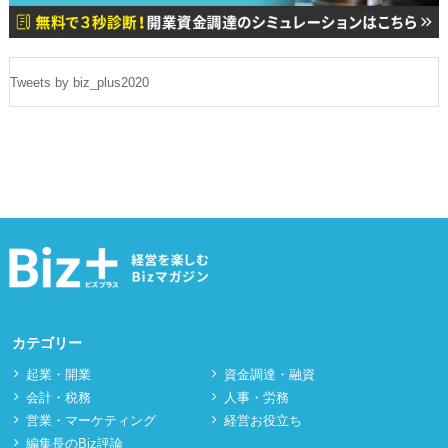
Tweets by biz_plus2020
カテゴリー
起業・開業
資⾦調達・融資
会計・税務
⼈事・労務
営業・マーケティング
経営お役立ち
編集長のBiz評論