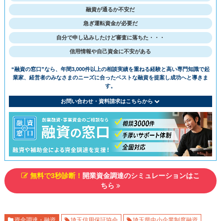
融資が通るか不安だ
急ぎ運転資金が必要だ
⾃分で申し込みしたけど審査に落ちた・・・
信用情報や自己資金に不安がある
“融資の窓⼝”なら、年間3,000件以上の相談実績を重ねる経験と⾼い専⾨知識で
起
業家、経営者のみなさまのニーズに合ったベストな融資を提案し成功へと導きま
す。
お問い合わせ・資料請求はこちらから
無料で3秒診断！
開業資金調達のシミュレーションはこ
ちら
資⾦調達・融資
埼玉信用保証協会
埼玉県中小企業制度融資